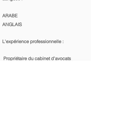
ARABE
ANGLAIS
L'expérience professionnelle :
Propriétaire du cabinet d’avocats
ELTAYSEER Hurghada - Egypte
Conseiller principal pour le conseil
d’administration de HSBC Bank UAE
Conseiller juridique principal dans de
nombreuses entreprises touristiques
Conseil juridique principal à la Société
coopérative pour la construction et le