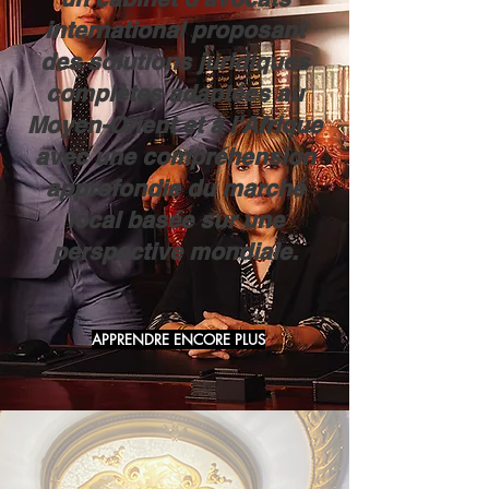
international proposant
des solutions juridiques
complètes adaptées au
Moyen-Orient et à l'Afrique
avec une compréhension
approfondie du marché
local basée sur une
perspective mondiale.
APPRENDRE ENCORE PLUS