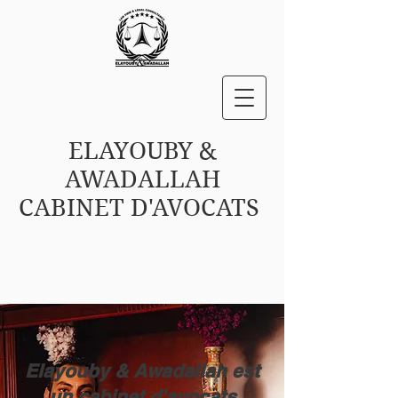
ELAYOUBY &
AWADALLAH
CABINET D'AVOCATS
Elayouby & Awadallah est
un cabinet d'avocats