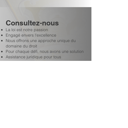
Consultez-nous
La loi est notre passion
Engagé envers l'excellence
Nous offrons une approche unique du
domaine du droit
Pour chaque défi, nous avons une solution
Assistance juridique pour tous