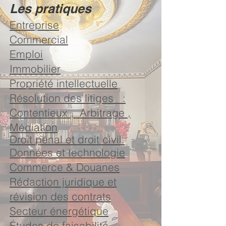
Les pratiques
Entreprise
Commercial
Emploi
Immobilier
Propriété intellectuelle
Résolution des litiges
:
Contentieux , Arbitrage ,
Médiation
Droit pénal et droit civil.
Données et technologie
Commerce & Douanes
Rédaction juridique et
révision des contrats
Secteur énergétique
Études de faisabilité