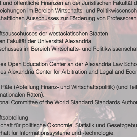
ft und öffentliche Finanzen an der Juristischen Fakultät 
ichungen im Bereich Wirtschafts- und Politikwissenscha
haftlichen Ausschusses zur Förderung von Professoren
aftsausschusses der westasiatischen Staaten
en Fakultät der Universität Alexandria
schusses im Bereich Wirtschafts- und Politikwissenscha
 des Open Education Center an der Alexandria Law Scho
des Alexandria Center for Arbitration and Legal and Ec
er Räte (Abteilung Finanz- und Wirtschaftspolitik) (und T
 nationalen Räten).
nal Committee of the World Standard Standards Authori
tsabteilung.
chaft für politische Ökonomie, Statistik und Gesetzgeb
haft für Informationssysteme und -technologie.