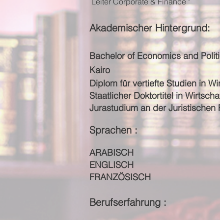
Leiter Corporate & Finance "
Akademischer Hintergrund:
Bachelor of Economics and Politic
Kairo
Diplom für vertiefte Studien in Wi
Staatlicher Doktortitel in Wirtsch
Jurastudium an der Juristischen F
Sprachen :
ARABISCH
ENGLISCH
FRANZÖSISCH
Berufserfahrung :