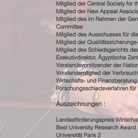
Mitglied der Central Society for 
Mitglied der New Appeal Associa
Mitglied des im Rahmen der Gene
Committee
Mitglied des Ausschusses für di
Mitglied der Qualitätssicherung
Mitglied des Schiedsgerichts de
Exekutivdirektor, Ägyptische Zent
Vorstandsvorsitzender der Natio
Vorstandsmitglied der Verbrauch
Wirtschafts- und Finanzberatung
Forschungsschiedsverfahren für v
Auszeichnungen :
Landesförderungspreis Wirtschaf
Best University Research Award i
Universität Paris 2