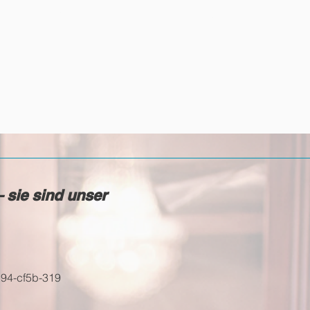
EN AUSÜBUNGEN
More
 sie sind unser
194-cf5b-319