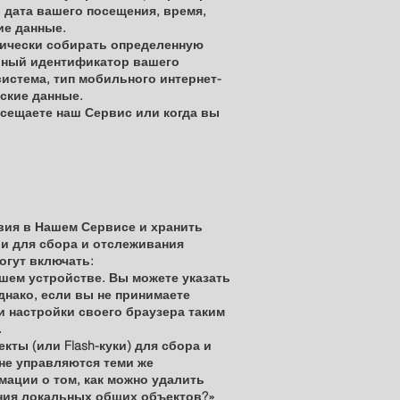
и дата вашего посещения, время,
ие данные.
атически собирать определенную
льный идентификатор вашего
истема, тип мобильного интернет-
ские данные.
осещаете наш Сервис или когда вы
вия в Нашем Сервисе и хранить
и для сбора и отслеживания
огут включать:
шем устройстве. Вы можете указать
Однако, если вы не принимаете
и настройки своего браузера таким
.
ты (или Flash-куки) для сбора и
не управляются теми же
мации о том, как можно удалить
ления локальных общих объектов?»