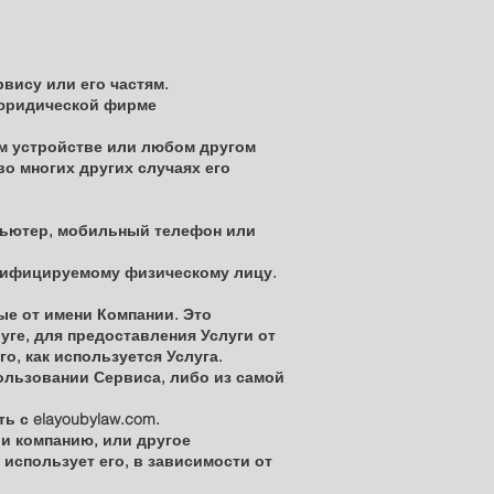
вису или его частям.
 юридической фирме
м устройстве или любом другом
во многих других случаях его
мпьютер, мобильный телефон или
тифицируемому физическому лицу.
ые от имени Компании. Это
ге, для предоставления Услуги от
о, как используется Услуга.
ользовании Сервиса, либо из самой
ь с elayoubylaw.com.
и компанию, или другое
использует его, в зависимости от