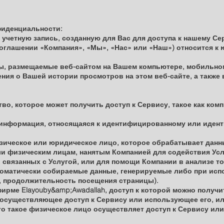
фиденциальности:
 учетную запись, созданную для Вас для доступа к нашему Сер
оглашении «Компания», «Мы», «Нас» или «Наш») относится к
лы, размещаемые веб-сайтом на Вашем компьютере, мобильно
ния о Вашей истории просмотров на этом веб-сайте, а также 
во, которое может получить доступ к Сервису, такое как ко
информация, относящаяся к идентифицированному или иден
зическое или юридическое лицо, которое обрабатывает данн
ли физическим лицам, нанятым Компанией для содействия Услу
 связанных с Услугой, или для помощи Компании в анализе тог
оматически собираемые данные, генерируемые либо при исп
, продолжительность посещения страницы).
ирме Elayouby&amp;Awadallah, доступ к которой можно получит
 осуществляющее доступ к Сервису или использующее его, ил
о такое физическое лицо осуществляет доступ к Сервису или 