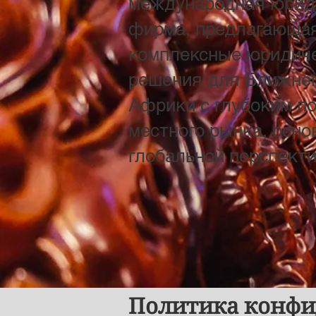
международная юрид
фирма, предлагающа
комплексные юридич
решения для Ближнег
Африки с глубоким п
местного рынка, осн
глобальной перспекти
Политика конфи