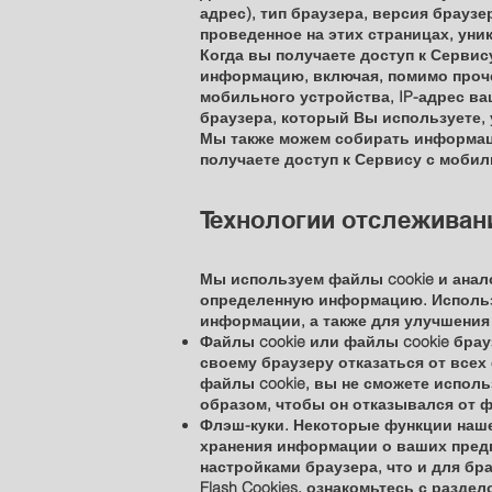
адрес), тип браузера, версия брауз
проведенное на этих страницах, уни
Когда вы получаете доступ к Серви
информацию, включая, помимо проче
мобильного устройства, IP-адрес в
браузера, который Вы используете,
Мы также можем собирать информаци
получаете доступ к Сервису с мобил
Технологии отслеживан
Мы используем файлы cookie и анал
определенную информацию. Использу
информации, а также для улучшения
Файлы cookie или файлы cookie бра
своему браузеру отказаться от всех 
файлы cookie, вы не сможете исполь
образом, чтобы он отказывался от ф
Флэш-куки. Некоторые функции наше
хранения информации о ваших предп
настройками браузера, что и для б
Flash Cookies, ознакомьтесь с разд