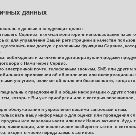
личных данных
ональные данные в следующих целях:
 нашего Сервиса, включая мониторинг использования нашего
сью: для управления Вашей регистрацией в качестве пользо
едоставить вам доступ к различным функциям Сервиса, кото
.
ка, соблюдение и заключение договора купли-продажи продук
договора с Нами через Сервис.
и по электронной почте, телефонным звонкам, SMS или други
 мобильного приложения об обновлениях или информационные
тными услугами, включая обновления безопасности, когда эт
специальных предложений и общей информации о других това
 тем, которые Вы уже приобрели или о которых спрашивали, 
для обслуживания и управления вашими запросами к нам.
пользовать вашу информацию для оценки или проведения сли
 продажи или передачи части или всех Наших активов, будь 
тва, ликвидации, или аналогичное разбирательство, в котор
са, входят в число передаваемых активов.