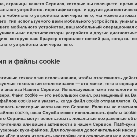
ера, страницы нашего Сервиса, которые вы посещаете, время 
кальное устройство. идентификаторы и другие диагностическ
су с мобильного устройства или через него, мы можем автом
го, тип используемого вами мобильного устройства, уника
ашего мобильного устройства, ваш мобильный операционная с
 уникальные идентификаторы устройств и другие диагностиче
ю, которую ваш браузер отправляет всякий раз, когда вы п
ьного устройства или через него.
ия и файлы cookie
огичные технологии отслеживания, чтобы отслеживать дейст
емые технологии отслеживания — это маяки, теги и сценари
 и анализа Нашего Сервиса. Используемые нами технологии м
узера. Файл cookie — это небольшой файл, размещенный на Ва
файлов cookie или указать, когда файл cookie отправляется. 
зовать некоторые части нашего Сервиса. Если вы не изменил
айлов cookie, наша Служба может использовать файлы cookie
го Сервиса могут использовать локальные сохраненные объек
очтениях или вашей активности в нашем Сервисе. Flash-куки 
раузерных куки-файлов. Для получения дополнительной инфор
елом «Где я могу изменить настройки для отключения или уда