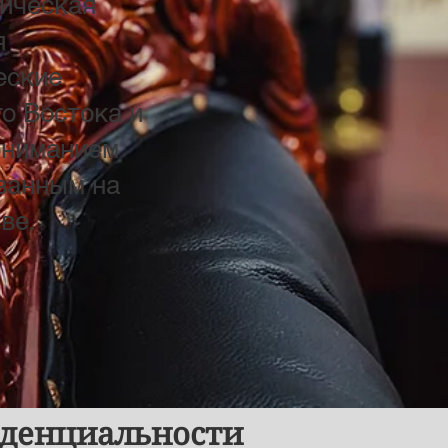
ическая
я
еские
о Востока и
ониманием
ованным на
ве.
денциальности