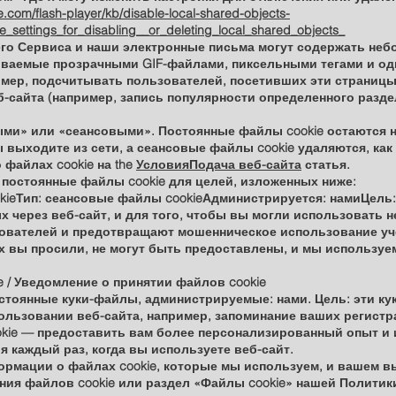
e.com/flash-player/kb/disable-local-shared-objects-
_settings_for_disabling__or_deleting_local_shared_objects_
его Сервиса и наши электронные письма могут содержать не
зываемые прозрачными GIF-файлами, пиксельными тегами и о
мер, подсчитывать пользователей, посетивших эти страницы
б-сайта (например, запись популярности определенного разд
ыми» или «сеансовыми». Постоянные файлы cookie остаются
 выходите из сети, а сеансовые файлы cookie удаляются, как
 файлах cookie на the
УсловияПодача веб-сайта
статья.
 постоянные файлы cookie для целей, изложенных ниже:
ieТип: сеансовые файлы cookieАдминистрируется: намиЦель:
х через веб-сайт, и для того, чтобы вы могли использовать 
ователей и предотвращают мошенническое использование уче
ых вы просили, не могут быть предоставлены, и мы используе
 / Уведомление о принятии файлов cookie
тоянные куки-файлы, администрируемые: нами. Цель: эти к
ользовании веб-сайта, например, запоминание ваших регист
okie — предоставить вам более персонализированный опыт и 
 каждый раз, когда вы используете веб-сайт.
рмации о файлах cookie, которые мы используем, и вашем вы
ния файлов cookie или раздел «Файлы cookie» нашей Полити