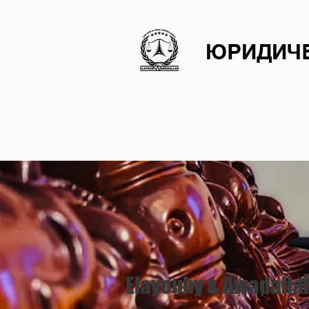
ДОМ
ЮРИДИЧ
Elayouby & Awadalla