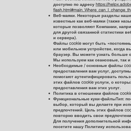
доступно по адресу
https://helpx.adob
flash.html#main_Where_can_I_change_the
Веб-маяки. Некоторые разделы наш
известные как веб-маяки (также на
которые позволяют Компании, напри
для другой связанной статистики ве
и сервера).
Файлы cookie могут быть «постоянн
или мобильном устройстве, когда вы
браузер. Вы можете узнать больше о
Мы используем как сеансовые, так и
Необходимые / основные файлы cook
предоставления вам услуг, доступны
помогают аутентифицировать польз
этих файлов cookie услуги, о котор
предоставления вам этих услуг.
Политика в отношении файлов cookie
Функциональные куки-файлыТип: пос
выбор, который вы делаете при исп
предпочтений. Цель этих файлов co
повторно вводить свои предпочтения
Для получения дополнительной инфо
посетите нашу Политику использова