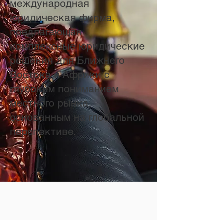
международная
юридическая фирма,
предлагающая
комплексные юридические
решения для Ближнего
Востока и Африки с
глубоким пониманием
местного рынка,
основанным на глобальной
перспективе.